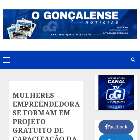
Skip
to
content
Primary
Menu
MULHERES
EMPREENDEDORAS
SE FORMAM EM
PROJETO
Facebook
GRATUITO DE
CAPACITAÇÃO DA