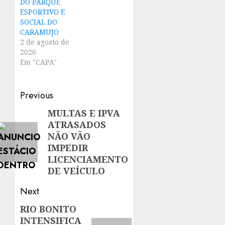
DO PARQUE
ESPORTIVO E
SOCIAL DO
CARAMUJO
2 de agosto de
2026
Em "CAPA"
Post
Previous
navigation
MULTAS E IPVA
Previous
ATRASADOS
post:
NÃO VÃO
IMPEDIR
LICENCIAMENTO
DE VEÍCULO
Next
RIO BONITO
Next
INTENSIFICA
post: