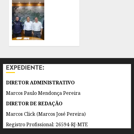
À
PREFEITO
PREVISÃO
DE
DE
NITERÓI
VENTOS
RENOVA
FORTES
CONVÊNIO
DO
7 DE
PROEIS
AGOSTO
POR
DE 2026
DOIS
0
ANOS
EXPEDIENTE:
7 DE
AGOSTO
DIRETOR ADMINISTRATIVO
DE 2026
0
Marcos Paulo Mendonça Pereira
DIRETOR DE REDAÇÃO
Marcos Click (Marcos José Pereira)
Registro Profissional: 26594-RJ-MTE