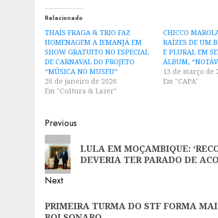
Relacionado
THAÍS FRAGA & TRIO FAZ
CHICCO MAROLA
HOMENAGEM A IEMANJÁ EM
RAÍZES DE UM 
SHOW GRATUITO NO ESPECIAL
E PLURAL EM S
DE CARNAVAL DO PROJETO
ÁLBUM, “NOTÁV
“MÚSICA NO MUSEU”
13 de março de 
26 de janeiro de 2026
Em "CAPA"
Em "Cultura & Lazer"
Post
Previous
navigation
Previous
LULA EM MOÇAMBIQUE: ‘REC
post:
DEVERIA TER PARADO DE AC
Next
Next
PRIMEIRA TURMA DO STF FORMA MAI
post:
BOLSONARO