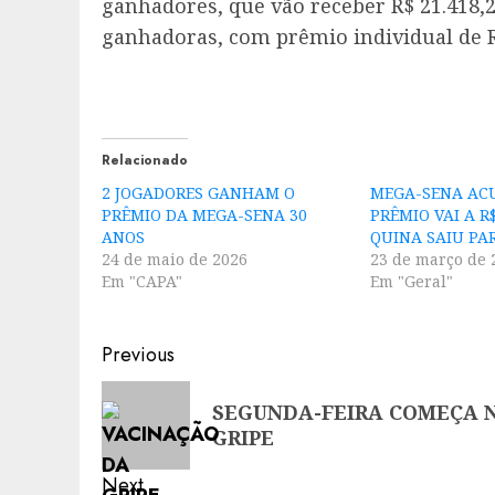
ganhadores, que vão receber R$ 21.418,2
ganhadoras, com prêmio individual de R
Relacionado
2 JOGADORES GANHAM O
MEGA-SENA AC
PRÊMIO DA MEGA-SENA 30
PRÊMIO VAI A R
ANOS
QUINA SAIU PA
24 de maio de 2026
23 de março de 
Em "CAPA"
Em "Geral"
Post
Previous
navigation
Previous
SEGUNDA-FEIRA COMEÇA 
post:
GRIPE
Next