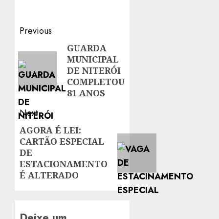
Post
Previous
navigation
GUARDA
Previous
MUNICIPAL
post:
DE NITERÓI
COMPLETOU
81 ANOS
Next
AGORA É LEI:
Next
CARTÃO ESPECIAL
post:
DE
ESTACIONAMENTO
É ALTERADO
Deixe um