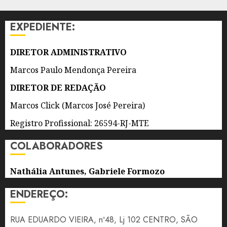
AGOSTO
INDÍGENAS
DE 2026
NA
0
EXPEDIENTE:
PRODUÇÃO
CULTURAL
DIRETOR ADMINISTRATIVO
6 DE
AGOSTO
Marcos Paulo Mendonça Pereira
DE 2026
0
DIRETOR DE REDAÇÃO
Marcos Click (Marcos José Pereira)
Registro Profissional: 26594-RJ-MTE
COLABORADORES
Nathália Antunes, Gabriele Formozo
ENDEREÇO:
RUA EDUARDO VIEIRA, nº48, Lj 102 CENTRO, SÃO