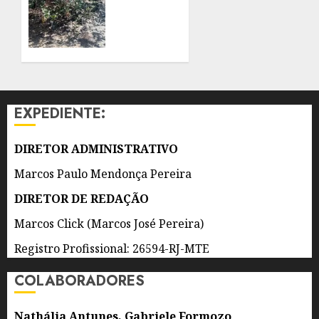
DE
9 DE
MANGUEZAL
AGOSTO
E
DE 2026
CARBONO
0
AZUL
NA
COMUNIDADE
EXPEDIENTE:
DO
GATO,
EM
DIRETOR ADMINISTRATIVO
SÃO
Marcos Paulo Mendonça Pereira
GONÇALO
DIRETOR DE REDAÇÃO
9 DE
AGOSTO
Marcos Click (Marcos José Pereira)
DE 2026
0
Registro Profissional: 26594-RJ-MTE
COLABORADORES
Nathália Antunes, Gabriele Formozo