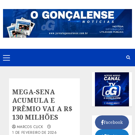
Skip
to
content
Primary
Menu
MEGA-SENA
ACUMULA E
PRÊMIO VAI A R$
130 MILHÕES
Facebook
MARCOS CLICK
1 DE FEVEREIRO DE 2026