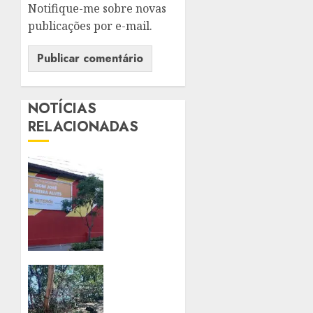
Notifique-me sobre novas
publicações por e-mail.
NOTÍCIAS
RELACIONADAS
NITERÓI
TERÁ
PRIMEIRA
ESCOLA
PÚBLICA
BILÍNGUE
EM
PORTUGUÊS
PROJETO
E
INICIA
ESPANHOL
RECUPERAÇÃO