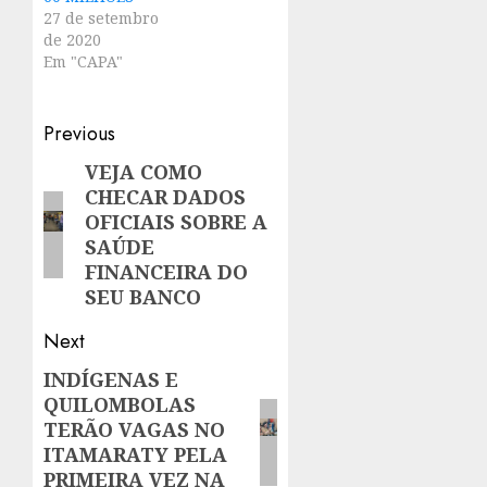
27 de setembro
de 2020
Em "CAPA"
Post
Previous
navigation
VEJA COMO
Previous
CHECAR DADOS
post:
OFICIAIS SOBRE A
SAÚDE
FINANCEIRA DO
SEU BANCO
Next
INDÍGENAS E
Next
QUILOMBOLAS
post:
TERÃO VAGAS NO
ITAMARATY PELA
PRIMEIRA VEZ NA