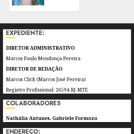
GONÇALO
MULHERES
NEGRAS
6 DE
E
AGOSTO
INDÍGENAS
DE 2026
NA
0
EXPEDIENTE:
PRODUÇÃO
CULTURAL
DIRETOR ADMINISTRATIVO
6 DE
AGOSTO
Marcos Paulo Mendonça Pereira
DE 2026
0
DIRETOR DE REDAÇÃO
Marcos Click (Marcos José Pereira)
Registro Profissional: 26594-RJ-MTE
COLABORADORES
Nathália Antunes, Gabriele Formozo
ENDEREÇO: