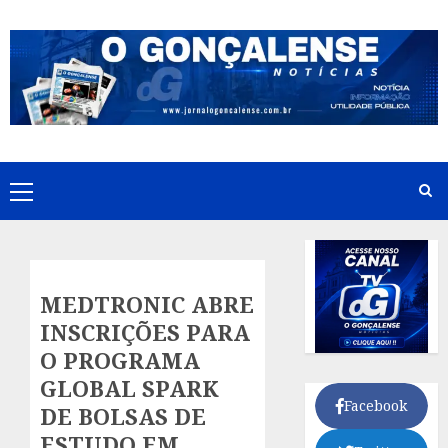
Skip
to
content
Primary
Menu
MEDTRONIC ABRE
INSCRIÇÕES PARA
O PROGRAMA
GLOBAL SPARK
Facebook
DE BOLSAS DE
ESTUDO EM