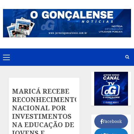
Skip
to
content
Primary
Menu
MARICÁ RECEBE
RECONHECIMENTO
NACIONAL POR
INVESTIMENTOS
Facebook
NA EDUCAÇÃO DE
JOVENS E