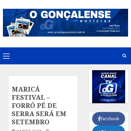
Skip
to
content
Primary
Menu
MARICÁ
FESTIVAL –
FORRÓ PÉ DE
SERRA SERÁ EM
Facebook
SETEMBRO