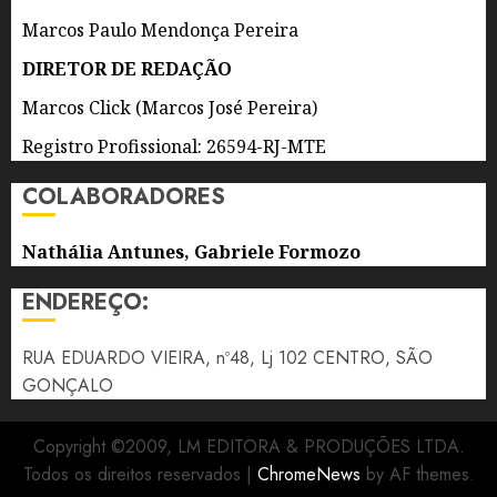
Marcos Paulo Mendonça Pereira
6 DE
AGOSTO
DIRETOR DE REDAÇÃO
DE 2026
0
Marcos Click (Marcos José Pereira)
Registro Profissional: 26594-RJ-MTE
COLABORADORES
Nathália Antunes, Gabriele Formozo
ENDEREÇO:
RUA EDUARDO VIEIRA, nº48, Lj 102 CENTRO, SÃO
GONÇALO
Copyright ©2009, LM EDITORA & PRODUÇÕES LTDA.
Todos os direitos reservados
|
ChromeNews
by AF themes.