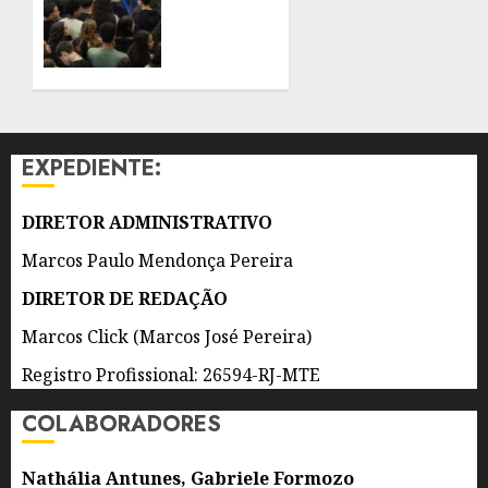
CATARINA
MAIOR
RECORDE
7 DE
DE
AGOSTO
PÚBLICO
DE 2026
EM
0
QUATRO
ANOS
EXPEDIENTE:
7 DE
AGOSTO
DIRETOR ADMINISTRATIVO
DE 2026
0
Marcos Paulo Mendonça Pereira
DIRETOR DE REDAÇÃO
Marcos Click (Marcos José Pereira)
Registro Profissional: 26594-RJ-MTE
COLABORADORES
Nathália Antunes, Gabriele Formozo