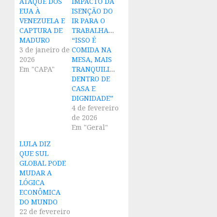
ATAQUE DOS
IMPACTO DA
EUA À
ISENÇÃO DO
VENEZUELA E
IR PARA O
CAPTURA DE
TRABALHADOR:
MADURO
“ISSO É
3 de janeiro de
COMIDA NA
2026
MESA, MAIS
Em "CAPA"
TRANQUILIDADE
DENTRO DE
CASA E
DIGNIDADE”
4 de fevereiro
de 2026
Em "Geral"
LULA DIZ
QUE SUL
GLOBAL PODE
MUDAR A
LÓGICA
ECONÔMICA
DO MUNDO
22 de fevereiro