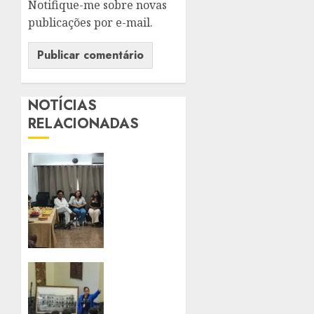
Notifique-me sobre novas
publicações por e-mail.
NOTÍCIAS
RELACIONADAS
TAINÁ
DE
PAULA
PARTICIPA
DE
CAFÉ
DA
MANHÃ
PALÁCIO
NO
TIRADENTES
JARDIM
BATE