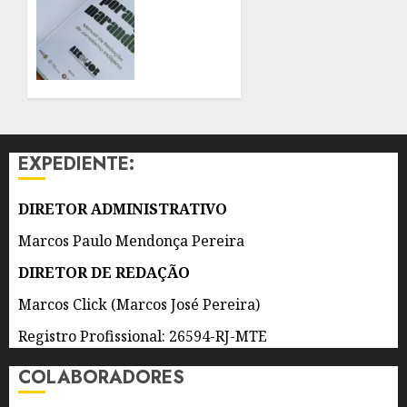
ANOS
RECEBE
LANÇAMENTO
7 DE
DO
AGOSTO
PRIMEIRO
DE 2026
MANUAL
0
DE
JORNALISMO
INDÍGENA
EXPEDIENTE:
DO
BRASIL
DIRETOR ADMINISTRATIVO
7 DE
AGOSTO
Marcos Paulo Mendonça Pereira
DE 2026
0
DIRETOR DE REDAÇÃO
Marcos Click (Marcos José Pereira)
Registro Profissional: 26594-RJ-MTE
COLABORADORES