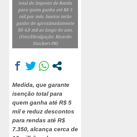
total do Imposto de Renda
para quem ganha até R$ 5
mil por mês. Isentos terão
ganho de aproximadamente
R$ 4,8 mil ao longo do ano.
(Foto/Divulgação: Ricardo
Stuckert-PR)
Medida, que garante
isenção total para
quem ganha até R$ 5
mil e reduz descontos
para rendas até R$
7.350, alcança cerca de