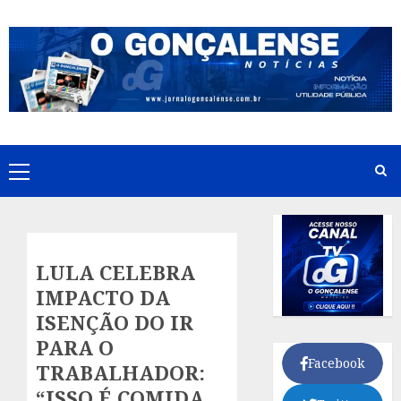
Skip
to
content
Primary
Menu
LULA CELEBRA
IMPACTO DA
ISENÇÃO DO IR
PARA O
Facebook
TRABALHADOR:
“ISSO É COMIDA