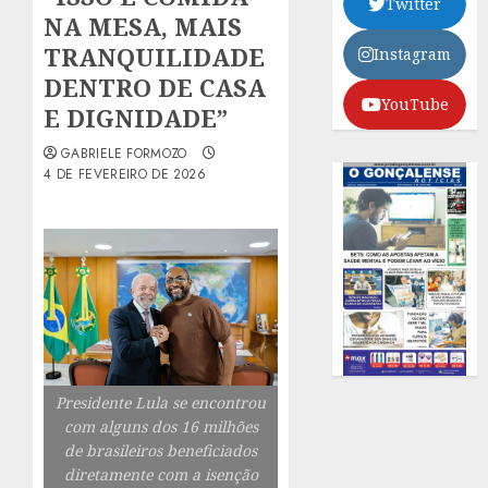
Twitter
NA MESA, MAIS
TRANQUILIDADE
Instagram
DENTRO DE CASA
YouTube
E DIGNIDADE”
GABRIELE FORMOZO
4 DE FEVEREIRO DE 2026
Presidente Lula se encontrou
com alguns dos 16 milhões
de brasileiros beneficiados
diretamente com a isenção