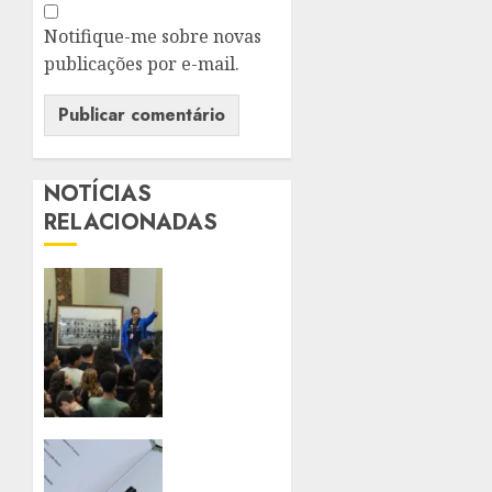
Notifique-me sobre novas
publicações por e-mail.
NOTÍCIAS
RELACIONADAS
PALÁCIO
TIRADENTES
BATE
MAIOR
RECORDE
DE
PÚBLICO
EM
CONGRESSO
QUATRO
NACIONAL