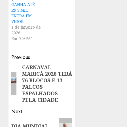
GANHA ATÉ
R$ 5 MIL
ENTRA EM
VIGOR
1 de janeiro de
2026
Em "CAPA"
Post
Previous
navigation
CARNAVAL
Previous
MARICÁ 2026 TERÁ
post:
76 BLOCOS E 13
PALCOS
ESPALHADOS
PELA CIDADE
Next
Next
DIA MUNDIAL