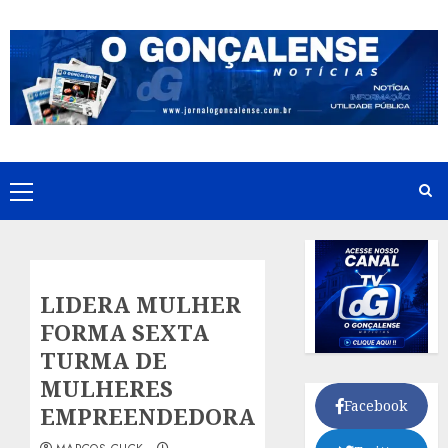
Skip
to
content
Primary
Menu
LIDERA MULHER
FORMA SEXTA
TURMA DE
MULHERES
Facebook
EMPREENDEDORAS