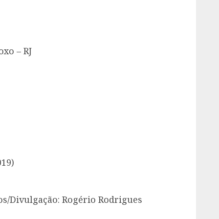
oxo – RJ
019)
os/Divulgação: Rogério Rodrigues