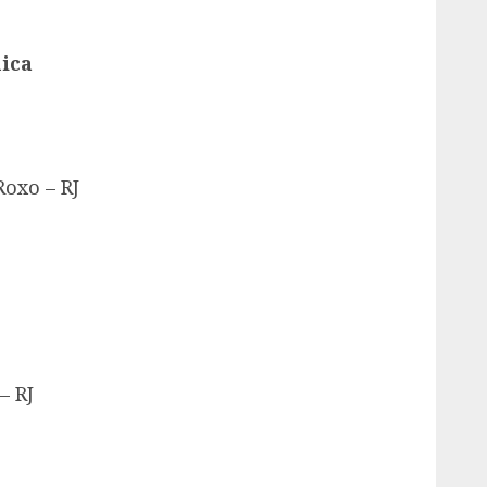
nica
oxo – RJ
– RJ