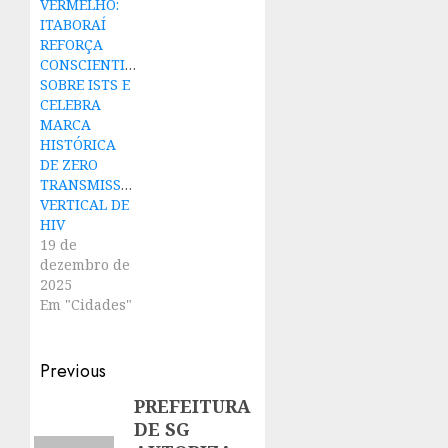
VERMELHO:
ITABORAÍ
REFORÇA
CONSCIENTIZAÇÃO
SOBRE ISTS E
CELEBRA
MARCA
HISTÓRICA
DE ZERO
TRANSMISSÃO
VERTICAL DE
HIV
19 de
dezembro de
2025
Em "Cidades"
Post
Previous
navigation
PREFEITURA
Previous
DE SG
post: