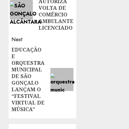
AUTORIZA
VOLTA DE
COMÉRCIO
AMBULANTE
LICENCIADO
Next
EDUCAÇÃO
Next
E
post:
ORQUESTRA
MUNICIPAL
DE SÃO
GONÇALO
LANÇAM O
“FESTIVAL
VIRTUAL DE
MÚSICA”