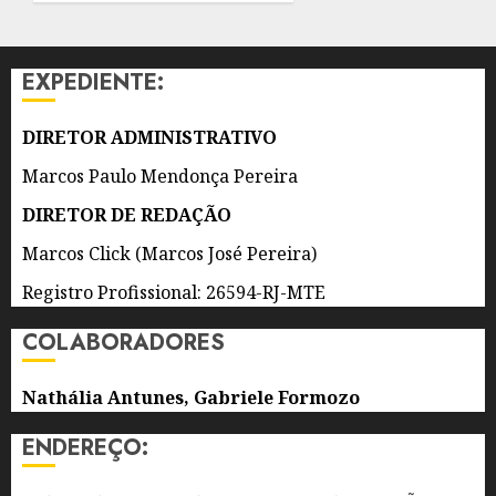
AGOSTO
POR
DE 2026
DOIS
0
ANOS
EXPEDIENTE:
7 DE
AGOSTO
DIRETOR ADMINISTRATIVO
DE 2026
0
Marcos Paulo Mendonça Pereira
DIRETOR DE REDAÇÃO
Marcos Click (Marcos José Pereira)
Registro Profissional: 26594-RJ-MTE
COLABORADORES
Nathália Antunes, Gabriele Formozo
ENDEREÇO: