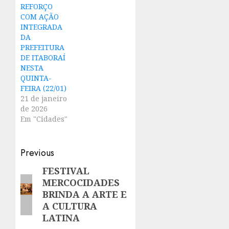
REFORÇO
COM AÇÃO
INTEGRADA
DA
PREFEITURA
DE ITABORAÍ
NESTA
QUINTA-
FEIRA (22/01)
21 de janeiro
de 2026
Em "Cidades"
Post
Previous
navigation
FESTIVAL
Previous
MERCOCIDADES
post:
BRINDA A ARTE E
A CULTURA
LATINA