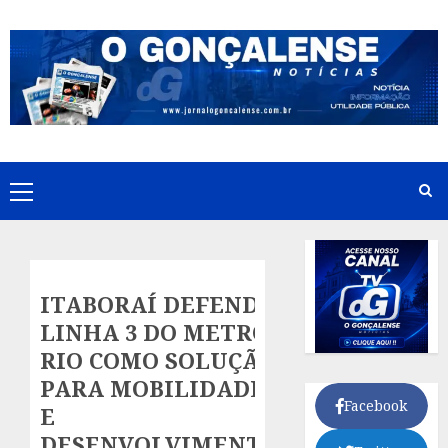
Skip
to
content
Primary
Menu
ITABORAÍ DEFENDE
LINHA 3 DO METRÔ
RIO COMO SOLUÇÃO
PARA MOBILIDADE
Facebook
E
DESENVOLVIMENTO