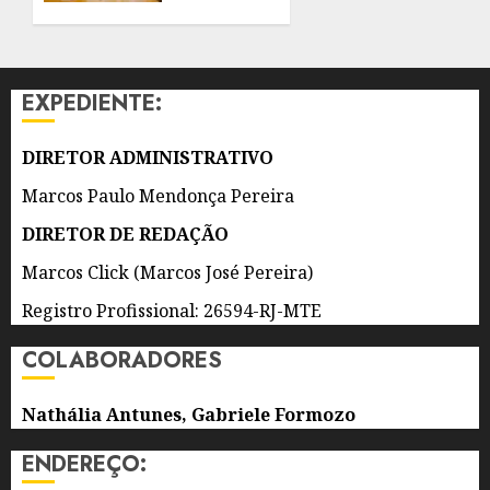
7 DE
PROEIS
AGOSTO
POR
DE 2026
DOIS
0
ANOS
EXPEDIENTE:
7 DE
AGOSTO
DIRETOR ADMINISTRATIVO
DE 2026
0
Marcos Paulo Mendonça Pereira
DIRETOR DE REDAÇÃO
Marcos Click (Marcos José Pereira)
Registro Profissional: 26594-RJ-MTE
COLABORADORES
Nathália Antunes, Gabriele Formozo
ENDEREÇO: