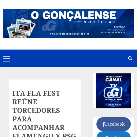
Skip
to
content
Primary
Menu
ITA FLA FEST
REÚNE
TORCEDORES
PARA
Facebook
ACOMPANHAR
FLAMENGO X PSG