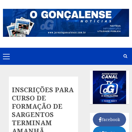
Skip
to
content
Primary
Menu
INSCRIÇÕES PARA
CURSO DE
FORMAÇÃO DE
SARGENTOS
Facebook
TERMINAM
AMANHÃ