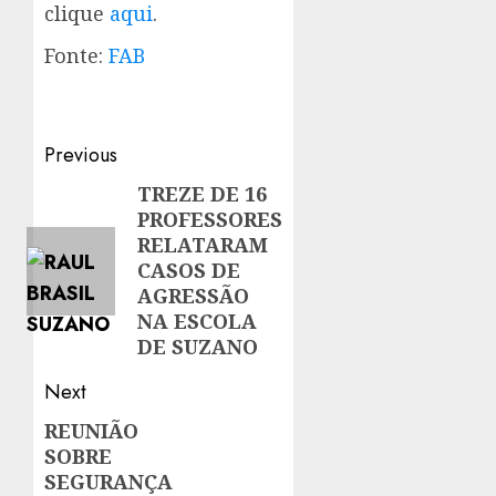
clique
aqui
.
Fonte:
FAB
Post
Previous
navigation
TREZE DE 16
Previous
PROFESSORES
post:
RELATARAM
CASOS DE
AGRESSÃO
NA ESCOLA
DE SUZANO
Next
REUNIÃO
Next
SOBRE
post:
SEGURANÇA