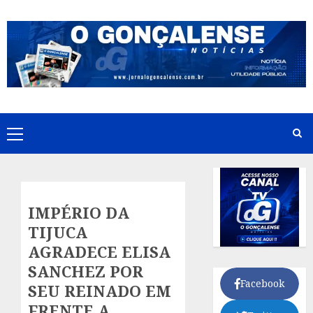
Skip
to
content
Primary
Menu
IMPÉRIO DA
TIJUCA
AGRADECE ELISA
SANCHEZ POR
Facebook
SEU REINADO EM
FRENTE A