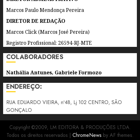
AGOSTO
Marcos Paulo Mendonça Pereira
5 DE
DIRETOR DE REDAÇÃO
AGOSTO
DE 2026
Marcos Click (Marcos José Pereira)
0
Registro Profissional: 26594-RJ-MTE
COLABORADORES
Nathália Antunes, Gabriele Formozo
ENDEREÇO:
RUA EDUARDO VIEIRA, nº48, Lj 102 CENTRO, SÃO
GONÇALO
Copyright ©2009, LM EDITORA & PRODUÇÕES LTDA.
Todos os direitos reservados
|
ChromeNews
by AF themes.