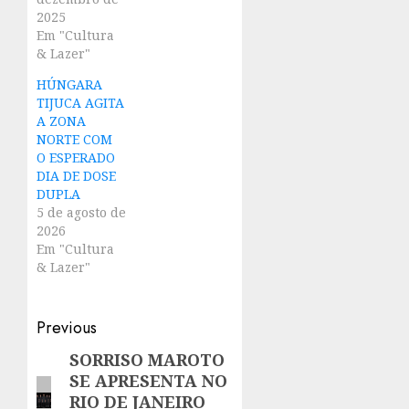
2025
Em "Cultura
& Lazer"
HÚNGARA
TIJUCA AGITA
A ZONA
NORTE COM
O ESPERADO
DIA DE DOSE
DUPLA
5 de agosto de
2026
Em "Cultura
& Lazer"
Post
Previous
navigation
SORRISO MAROTO
Previous
SE APRESENTA NO
post:
RIO DE JANEIRO