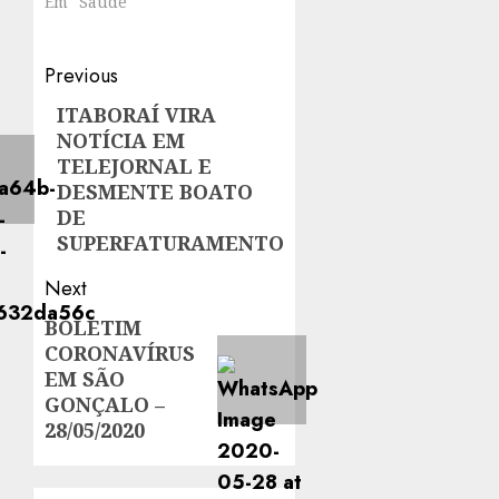
Em "Saúde"
Post
Previous
navigation
ITABORAÍ VIRA
Previous
NOTÍCIA EM
post:
TELEJORNAL E
DESMENTE BOATO
DE
SUPERFATURAMENTO
Next
BOLETIM
Next
CORONAVÍRUS
post:
EM SÃO
GONÇALO –
28/05/2020