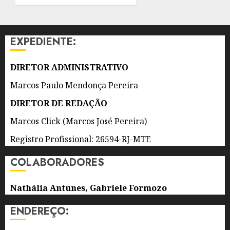
NA
ATUALIZAÇÃO
REDUÇÃO
DA
DE
CADERNETA
EXPEDIENTE:
ROUBOS
DE
E
CRIANÇAS
MORTES
E
DIRETOR ADMINISTRATIVO
VIOLENTAS
ADOLESCENTES
Marcos Paulo Mendonça Pereira
5 DE
5 DE
DIRETOR DE REDAÇÃO
AGOSTO
AGOSTO
DE 2026
DE 2026
Marcos Click (Marcos José Pereira)
0
0
Registro Profissional: 26594-RJ-MTE
COLABORADORES
Nathália Antunes, Gabriele Formozo
ENDEREÇO: