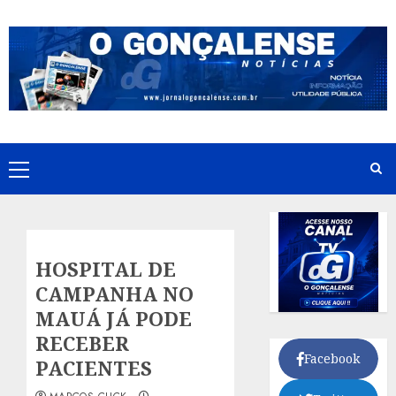
Skip
to
content
Primary
Menu
HOSPITAL DE
CAMPANHA NO
MAUÁ JÁ PODE
RECEBER
Facebook
PACIENTES