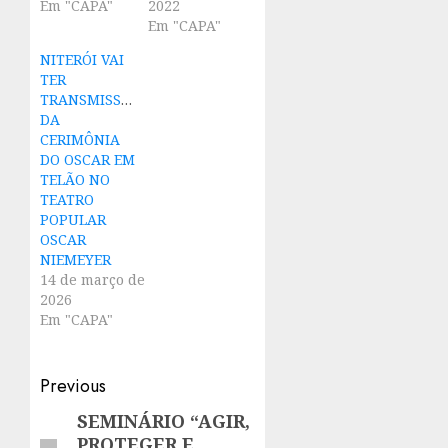
Em "CAPA"
2022
Em "CAPA"
NITERÓI VAI
TER
TRANSMISSÃO
DA
CERIMÔNIA
DO OSCAR EM
TELÃO NO
TEATRO
POPULAR
OSCAR
NIEMEYER
14 de março de
2026
Em "CAPA"
Post
Previous
navigation
SEMINÁRIO “AGIR,
Previous
PROTEGER E