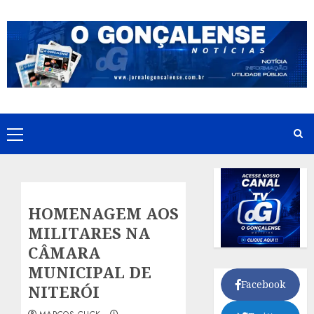
Skip
to
content
Primary
Menu
HOMENAGEM AOS
MILITARES NA
CÂMARA
MUNICIPAL DE
Facebook
NITERÓI