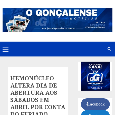
Skip
to
content
Primary
Menu
HEMONÚCLEO
ALTERA DIA DE
ABERTURA AOS
SÁBADOS EM
Facebook
ABRIL POR CONTA
DO FERIADO