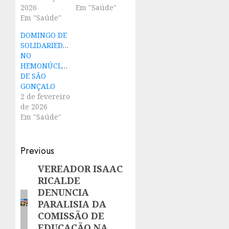
2026
Em "Saúde"
Em "Saúde"
DOMINGO DE
SOLIDARIEDADE
NO
HEMONÚCLEO
DE SÃO
GONÇALO
2 de fevereiro
de 2026
Em "Saúde"
Post
Previous
navigation
VEREADOR ISAAC
Previous
RICALDE
post:
DENUNCIA
PARALISIA DA
COMISSÃO DE
EDUCAÇÃO NA