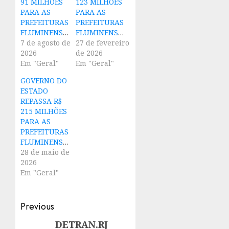
91 MILHÕES
123 MILHÕES
PARA AS
PARA AS
PREFEITURAS
PREFEITURAS
FLUMINENSES
FLUMINENSES
7 de agosto de
27 de fevereiro
2026
de 2026
Em "Geral"
Em "Geral"
GOVERNO DO
ESTADO
REPASSA R$
215 MILHÕES
PARA AS
PREFEITURAS
FLUMINENSES
28 de maio de
2026
Em "Geral"
Post
Previous
navigation
DETRAN.RJ
Previous