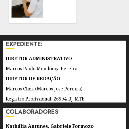
E
NITERÓI
ADOLESCENTES
GANHA
REFORÇO
8 DE
DE 300
AGOSTO
AGENTES
DE 2026
DE
0
APOIO
EXPEDIENTE:
ESCOLAR
8 DE
DIRETOR ADMINISTRATIVO
AGOSTO
DE 2026
Marcos Paulo Mendonça Pereira
0
DIRETOR DE REDAÇÃO
Marcos Click (Marcos José Pereira)
Registro Profissional: 26594-RJ-MTE
COLABORADORES
Nathália Antunes, Gabriele Formozo