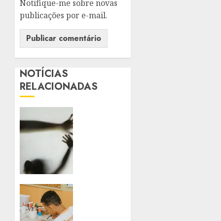
Notifique-me sobre novas
publicações por e-mail.
NOTÍCIAS
RELACIONADAS
SANCIONADA
LEI
QUE
AMPLIA
PENAS
PARA
VIOLÊNCIA
SEXUAL
REDE
CONTRA
MUNICIPAL
CRIANÇAS
DE