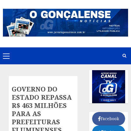
Skip
to
content
Primary
Menu
GOVERNO DO
ESTADO REPASSA
R$ 463 MILHÕES
PARA AS
Facebook
PREFEITURAS
FLUMINENSES