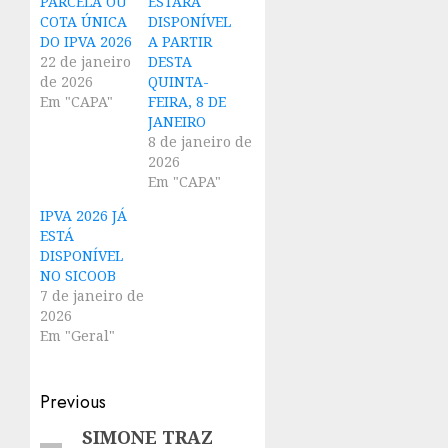
PARCELA OU
ESTARÁ
COTA ÚNICA
DISPONÍVEL
DO IPVA 2026
A PARTIR
22 de janeiro
DESTA
de 2026
QUINTA-
Em "CAPA"
FEIRA, 8 DE
JANEIRO
8 de janeiro de
2026
Em "CAPA"
IPVA 2026 JÁ
ESTÁ
DISPONÍVEL
NO SICOOB
7 de janeiro de
2026
Em "Geral"
Post
Previous
navigation
SIMONE TRAZ
Previous