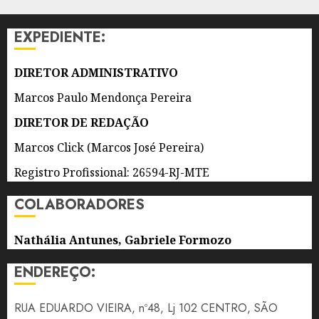
DE
ENSINO
EXPEDIENTE:
NESTA
SEXTA-
FEIRA
DIRETOR ADMINISTRATIVO
(7)
Marcos Paulo Mendonça Pereira
7 DE
DIRETOR DE REDAÇÃO
AGOSTO
DE 2026
Marcos Click (Marcos José Pereira)
0
Registro Profissional: 26594-RJ-MTE
COLABORADORES
Nathália Antunes, Gabriele Formozo
ENDEREÇO:
RUA EDUARDO VIEIRA, nº48, Lj 102 CENTRO, SÃO