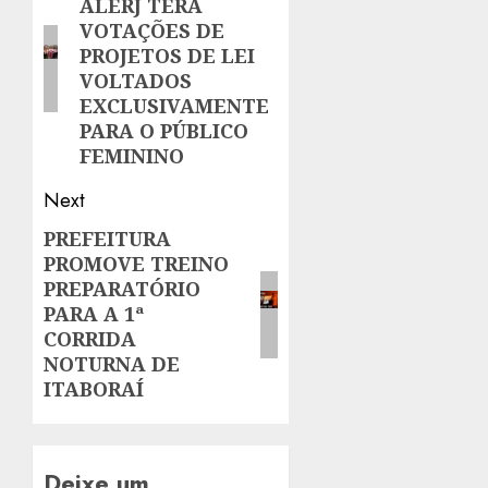
ALERJ TERÁ
post:
VOTAÇÕES DE
PROJETOS DE LEI
VOLTADOS
EXCLUSIVAMENTE
PARA O PÚBLICO
FEMININO
Next
PREFEITURA
Next
PROMOVE TREINO
post:
PREPARATÓRIO
PARA A 1ª
CORRIDA
NOTURNA DE
ITABORAÍ
Deixe um