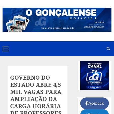
Skip
to
content
Primary
Menu
GOVERNO DO
ESTADO ABRE 4,5
MIL VAGAS PARA
AMPLIAÇÃO DA
Facebook
CARGA HORÁRIA
DE PROFESSORES