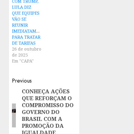
COM TRUMP,
LULA DIZ
QUE EQUIPES
VÃO SE
REUNIR
IMEDIATAMENTE
PARA TRATAR
DE TARIFAS
26 de outubro
de 2025
Em "CAPA"
Post
Previous
navigation
CONHEÇA AÇÕES
Previous
QUE REFORÇAM O
post:
COMPROMISSO DO
GOVERNO DO
BRASIL COM A
PROMOÇÃO DA
IGUALDADE