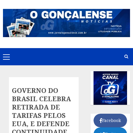
Skip
to
content
Primary
Menu
GOVERNO DO
BRASIL CELEBRA
RETIRADA DE
TARIFAS PELOS
Facebook
EUA, E DEFENDE
CONTINUIDADE