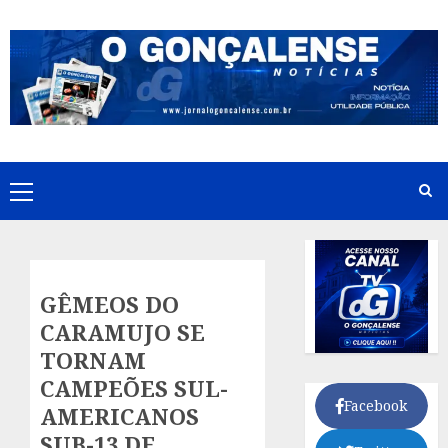
Skip
to
content
Primary
Menu
GÊMEOS DO
CARAMUJO SE
TORNAM
CAMPEÕES SUL-
Facebook
AMERICANOS
SUB-13 DE