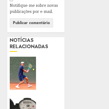
Notifique-me sobre novas
publicações por e-mail.
NOTÍCIAS
RELACIONADAS
HENRIQUE
VIALLE
APLICA
BICICLETA
E
BRASIL
DERROTA
O
HIDRÔMETROS
URUGUAI
DEVERÃO
COM
SER