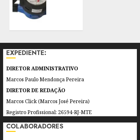
AUTORIDADE
INSTALADOS
NO
NO
SUL-
INTERIOR
AMERICANO
DOS
DE 16
IMÓVEIS
ANOS
6 DE
AGOSTO
EXPEDIENTE:
6 DE
DE 2026
AGOSTO
0
DE 2026
DIRETOR ADMINISTRATIVO
0
Marcos Paulo Mendonça Pereira
DIRETOR DE REDAÇÃO
Marcos Click (Marcos José Pereira)
Registro Profissional: 26594-RJ-MTE
COLABORADORES