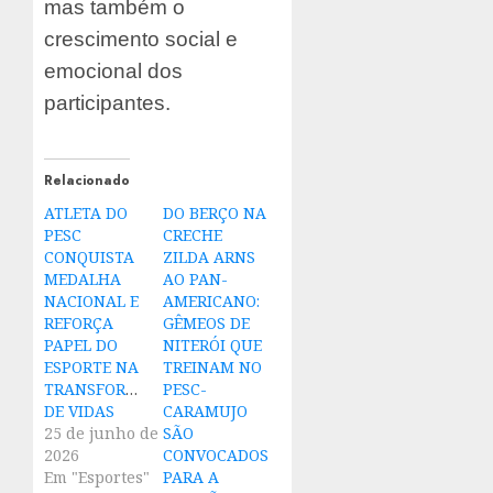
mas também o
crescimento social e
emocional dos
participantes.
Relacionado
ATLETA DO
DO BERÇO NA
PESC
CRECHE
CONQUISTA
ZILDA ARNS
MEDALHA
AO PAN-
NACIONAL E
AMERICANO:
REFORÇA
GÊMEOS DE
PAPEL DO
NITERÓI QUE
ESPORTE NA
TREINAM NO
TRANSFORMAÇÃO
PESC-
DE VIDAS
CARAMUJO
25 de junho de
SÃO
2026
CONVOCADOS
Em "Esportes"
PARA A