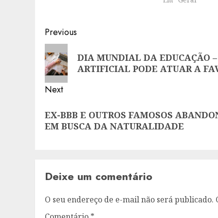
Post
Previous
navigation
Previous
DIA MUNDIAL DA EDUCAÇÃO – 
post:
ARTIFICIAL PODE ATUAR A F
Next
Next
EX-BBB E OUTROS FAMOSOS ABAND
post:
EM BUSCA DA NATURALIDADE
Deixe um comentário
O seu endereço de e-mail não será publicado.
Comentário
*