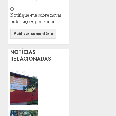
Notifique-me sobre novas
publicações por e-mail.
NOTÍCIAS
RELACIONADAS
NITERÓI
TERÁ
PRIMEIRA
ESCOLA
PÚBLICA
BILÍNGUE
EM
PORTUGUÊS
PROJETO