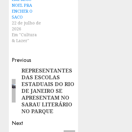
NOEL PRA
ENCHER O
SACO
22 de julho de
2026
Em "Cultura
& Lazer"
Post
Previous
navigation
REPRESENTANTES
Previous
DAS ESCOLAS
post:
ESTADUAIS DO RIO
DE JANEIRO SE
APRESENTAM NO
SARAU LITERÁRIO
NO PARQUE
Next