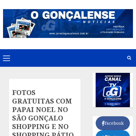
Skip
to
content
Primary
Menu
FOTOS
GRATUITAS COM
PAPAI NOEL NO
SÃO GONÇALO
Facebook
SHOPPING E NO
SHOPPING PÁTIO