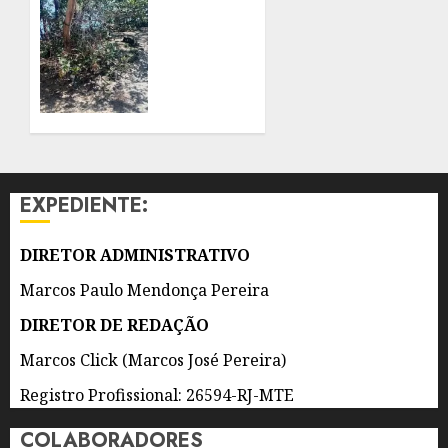
E
INICIA
ESPANHOL
RECUPERAÇÃO
DE
9 DE
MANGUEZAL
AGOSTO
E
DE 2026
CARBONO
0
AZUL
NA
COMUNIDADE
EXPEDIENTE:
DO
GATO,
EM
DIRETOR ADMINISTRATIVO
SÃO
Marcos Paulo Mendonça Pereira
GONÇALO
DIRETOR DE REDAÇÃO
9 DE
AGOSTO
Marcos Click (Marcos José Pereira)
DE 2026
0
Registro Profissional: 26594-RJ-MTE
COLABORADORES