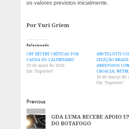
os valores previstos inicialmente.
Por Yuri Griem
Relacionado
CBF RECEBE CRÍTICAS POR
ANCELLOTTI C
CAUSA DO CALENDÁRIO
SELEÇÃO BRASI
23 de maio de 2026
AMISTOSOS CON
Em "Esportes"
CROÁCIA; NEYM
16 de março de 
Em "Esportes"
Post
Previous
navigation
Previous
GDA LUMA RECEBE APOIO U
post:
DO BOTAFOGO