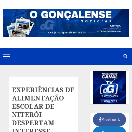
Skip
to
content
Primary
Menu
EXPERIÊNCIAS DE
ALIMENTAÇÃO
ESCOLAR DE
NITERÓI
Facebook
DESPERTAM
INTERESSE