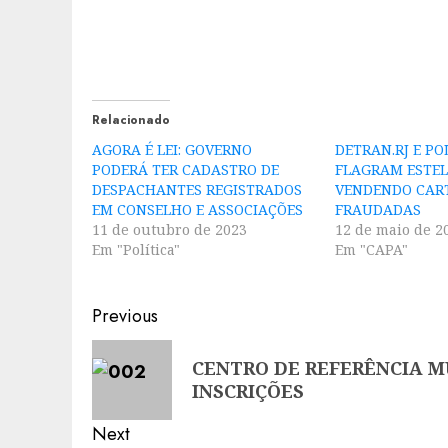
Relacionado
AGORA É LEI: GOVERNO
DETRAN.RJ E POL
PODERÁ TER CADASTRO DE
FLAGRAM ESTEL
DESPACHANTES REGISTRADOS
VENDENDO CAR
EM CONSELHO E ASSOCIAÇÕES
FRAUDADAS
11 de outubro de 2023
12 de maio de 2
Em "Política"
Em "CAPA"
Post
Previous
navigation
Previous
CENTRO DE REFERÊNCIA M
post:
INSCRIÇÕES
Next