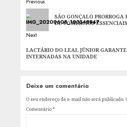
Post
Previous
navigation
Previous
SÃO GONÇALO PRORROGA I
post:
DE COMÉRCIOS ESSENCIAI
Next
Next
LACTÁRIO DO LEAL JÚNIOR GARANTE
post:
INTERNADAS NA UNIDADE
Deixe um comentário
O seu endereço de e-mail não será publicado.
Comentário
*