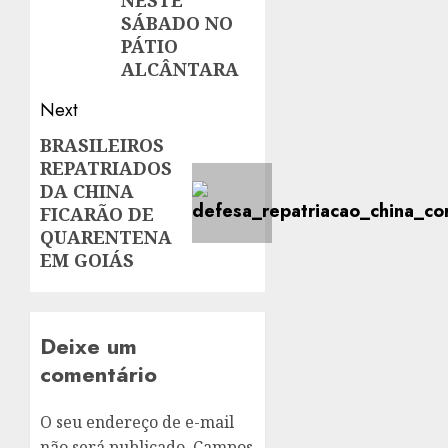
NESTE
SÁBADO NO
PÁTIO
ALCÂNTARA
Next
BRASILEIROS
Next
REPATRIADOS
post:
DA CHINA
FICARÃO DE
QUARENTENA
EM GOIÁS
Deixe um
comentário
O seu endereço de e-mail
não será publicado.
Campos