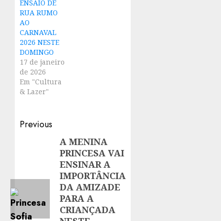
ENSAIO DE
RUA RUMO
AO
CARNAVAL
2026 NESTE
DOMINGO
17 de janeiro
de 2026
Em "Cultura
& Lazer"
Post
Previous
navigation
A MENINA
Previous
PRINCESA VAI
post:
ENSINAR A
IMPORTÂNCIA
DA AMIZADE
PARA A
CRIANÇADA