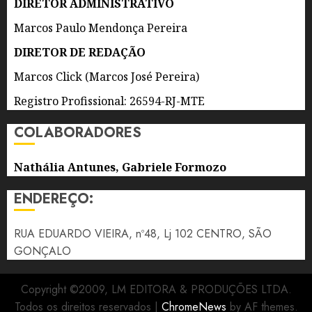
EM
DIRETOR ADMINISTRATIVO
SÃO
Marcos Paulo Mendonça Pereira
GONÇALO
DIRETOR DE REDAÇÃO
9 DE
AGOSTO
Marcos Click (Marcos José Pereira)
DE 2026
0
Registro Profissional: 26594-RJ-MTE
COLABORADORES
Nathália Antunes, Gabriele Formozo
ENDEREÇO:
RUA EDUARDO VIEIRA, nº48, Lj 102 CENTRO, SÃO
GONÇALO
Copyright ©2009, LM EDITORA & PRODUÇÕES LTDA.
Todos os direitos reservados
|
ChromeNews
by AF themes.