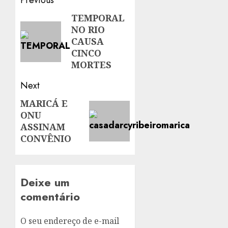
Post
Previous
navigation
TEMPORAL
Previous
NO RIO
post:
CAUSA
CINCO
MORTES
Next
MARICÁ E
Next
ONU
post:
ASSINAM
CONVÊNIO
Deixe um
comentário
O seu endereço de e-mail