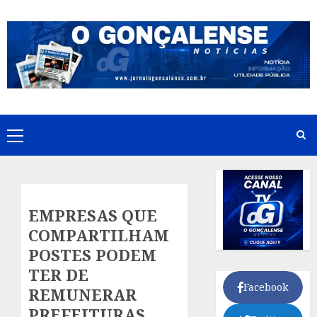
Skip
to
content
Primary
Menu
EMPRESAS QUE
COMPARTILHAM
POSTES PODEM
TER DE
Facebook
REMUNERAR
PREFEITURAS