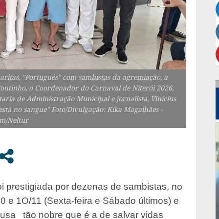
aritas, "Português" com sambistas da agremiação, a
Coutinho, o Coordenador do Carnaval de Niterói 2026,
aria de Administração Municipal e jornalista, Vinícius
tá no sangue" Foto/Divulgação: Kika Magalhães -
m/Neltur
prestigiada por dezenas de sambistas, no
0 e 1O/11 (Sexta-feira e Sábado últimos) e
ausa tão nobre que é a de salvar vidas