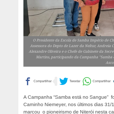
O Presidente da Escola de Samba Império de Ch
Assessora do Depto de Lazer da Neltur, Andreia 
Alexandre Oliveira e o Chefe de Gabinete da Secret
Martins, participando da Campanha "Samba es
Asco
A Campanha “Samba está no Sangue” foi 
Caminho Niemeyer, nos últimos dias 31/1
marcou o pioneirismo de Niterói nesta c