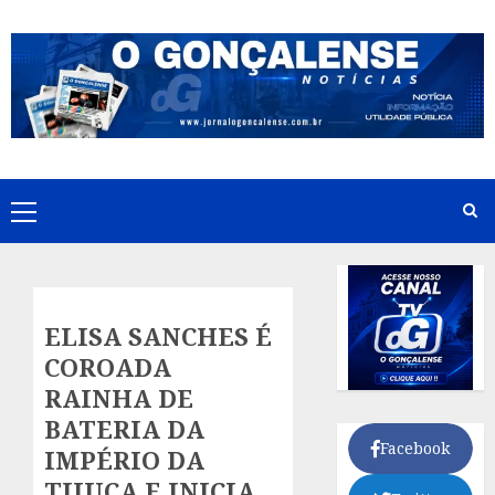
Skip
to
content
Primary
Menu
ELISA SANCHES É
COROADA
RAINHA DE
BATERIA DA
Facebook
IMPÉRIO DA
TIJUCA E INICIA