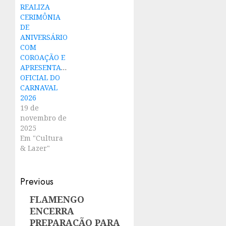
REALIZA
CERIMÔNIA
DE
ANIVERSÁRIO
COM
COROAÇÃO E
APRESENTAÇÃO
OFICIAL DO
CARNAVAL
2026
19 de
novembro de
2025
Em "Cultura
& Lazer"
Post
Previous
navigation
FLAMENGO
Previous
ENCERRA
post:
PREPARAÇÃO PARA