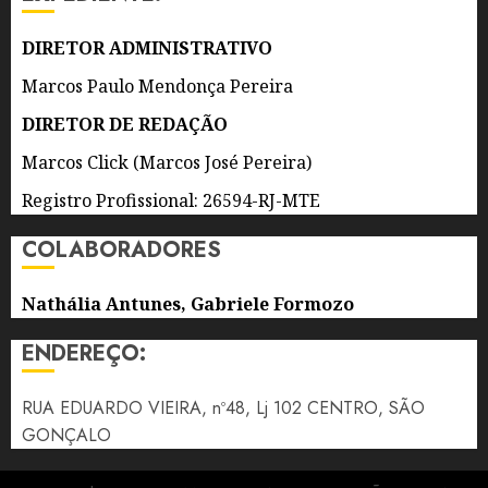
A
EUROPA,
DIRETOR ADMINISTRATIVO
OS
Marcos Paulo Mendonça Pereira
ESTADOS
UNIDOS
DIRETOR DE REDAÇÃO
E A
Marcos Click (Marcos José Pereira)
AMÉRICA
LATINA
Registro Profissional: 26594-RJ-MTE
CANTANDO
A
COLABORADORES
CULTURA
POPULAR
Nathália Antunes, Gabriele Formozo
BRASILEIRA
ENDEREÇO:
7 DE
AGOSTO
DE 2026
RUA EDUARDO VIEIRA, nº48, Lj 102 CENTRO, SÃO
0
GONÇALO