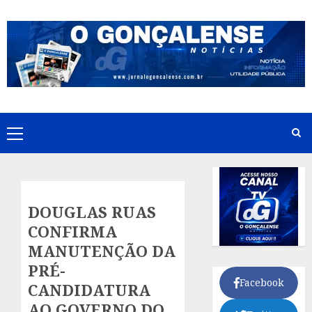
Skip
to
content
Primary
Menu
DOUGLAS RUAS
CONFIRMA
MANUTENÇÃO DA
PRÉ-
Facebook
CANDIDATURA
AO GOVERNO DO