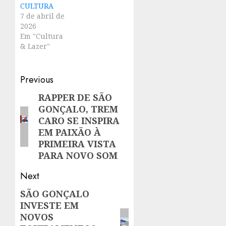
CULTURA
7 de abril de
2026
Em "Cultura
& Lazer"
Post
Previous
navigation
RAPPER DE SÃO
Previous
GONÇALO, TREM
post:
CARO SE INSPIRA
EM PAIXÃO À
PRIMEIRA VISTA
PARA NOVO SOM
Next
SÃO GONÇALO
Next
INVESTE EM
post:
NOVOS