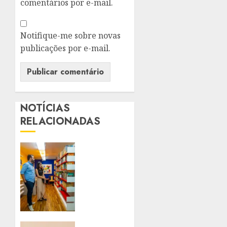
comentários por e-mail.
Notifique-me sobre novas
publicações por e-mail.
NOTÍCIAS
RELACIONADAS
SÃO
GONÇALO
GANHA
PRIMEIRA
BIBLIOTECA
COMUNITÁRIA
DA
CIDADE
DE SÃO