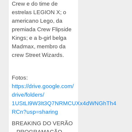
Crew e do time de
estrelas LEGION X; o
americano Lego, da
premiada Crew Flipside
Kings; e a b-girl belga
Madmax, membro da
crew Street Wizards.
Fotos:
https://drive.google.com/
drive/folders/
1UStLI9W3It3Q7NRMCUXx4dWNGhTh4
RCn?usp=sharing
BREAKING DO VERÃO
– PROGRAMAÇÃO