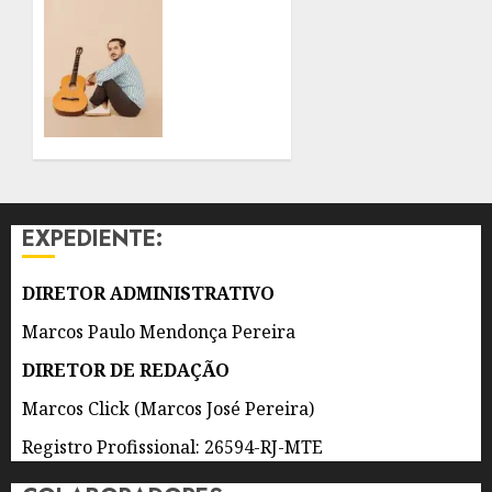
GONÇALO
7 DE
PARA O
AGOSTO
MUNDO:
DE 2026
MATHEUS
0
FONSECA
VEM
CONSTRUINDO
A
CARREIRA
EXPEDIENTE:
ENTRE
A
EUROPA,
DIRETOR ADMINISTRATIVO
OS
Marcos Paulo Mendonça Pereira
ESTADOS
UNIDOS
DIRETOR DE REDAÇÃO
E A
Marcos Click (Marcos José Pereira)
AMÉRICA
LATINA
Registro Profissional: 26594-RJ-MTE
CANTANDO
A