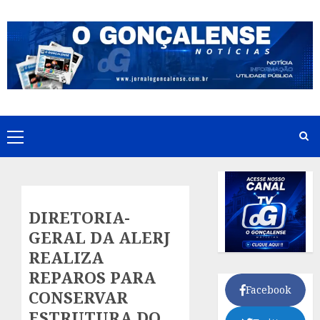
Skip
to
content
Primary
Menu
DIRETORIA-
GERAL DA ALERJ
REALIZA
REPAROS PARA
Facebook
CONSERVAR
ESTRUTURA DO