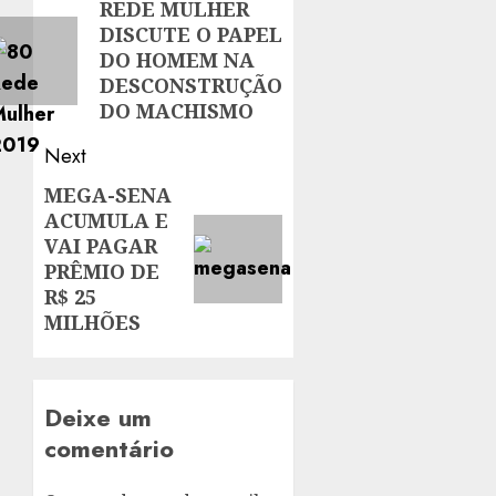
navigation
REDE MULHER
Previous
DISCUTE O PAPEL
post:
DO HOMEM NA
DESCONSTRUÇÃO
DO MACHISMO
Next
MEGA-SENA
Next
ACUMULA E
post:
VAI PAGAR
PRÊMIO DE
R$ 25
MILHÕES
Deixe um
comentário