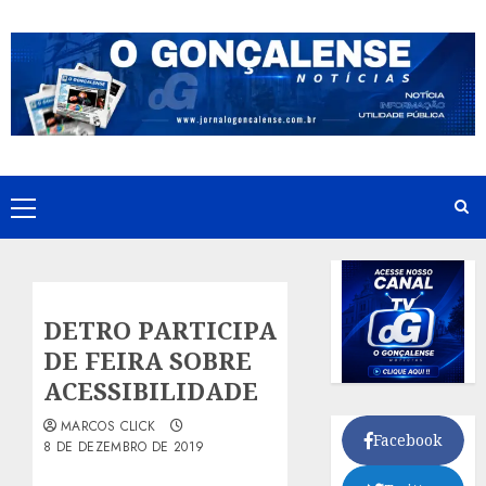
Skip
to
content
Primary
Menu
DETRO PARTICIPA
DE FEIRA SOBRE
ACESSIBILIDADE
MARCOS CLICK
Facebook
8 DE DEZEMBRO DE 2019