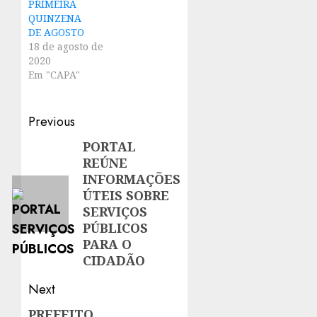
PRIMEIRA
QUINZENA
DE AGOSTO
18 de agosto de
2020
Em "CAPA"
Post
Previous
navigation
PORTAL
Previous
REÚNE
post:
INFORMAÇÕES
ÚTEIS SOBRE
SERVIÇOS
PÚBLICOS
PARA O
CIDADÃO
Next
PREFEITO
Next