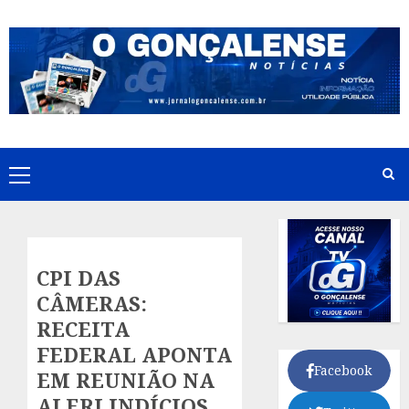
Skip
to
content
Primary
Menu
CPI DAS
CÂMERAS:
RECEITA
FEDERAL APONTA
Facebook
EM REUNIÃO NA
ALERJ INDÍCIOS