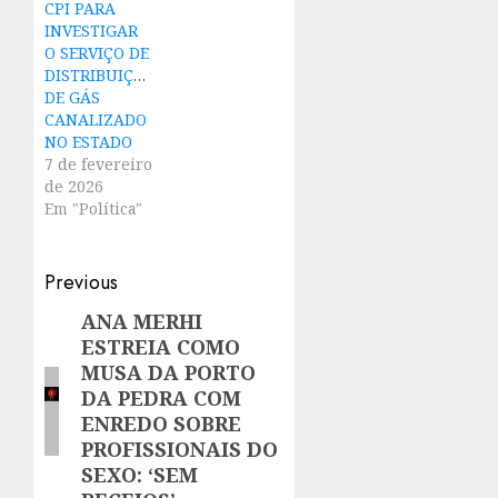
CPI PARA
INVESTIGAR
O SERVIÇO DE
DISTRIBUIÇÃO
DE GÁS
CANALIZADO
NO ESTADO
7 de fevereiro
de 2026
Em "Política"
Post
Previous
navigation
ANA MERHI
Previous
ESTREIA COMO
post:
MUSA DA PORTO
DA PEDRA COM
ENREDO SOBRE
PROFISSIONAIS DO
SEXO: ‘SEM