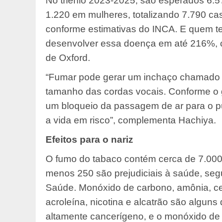
No triênio 2023-2025, são esperados 6.
1.220 em mulheres, totalizando 7.790 caso
conforme estimativas do INCA. E quem te
desenvolver essa doença em até 216%, 
de Oxford.
“Fumar pode gerar um inchaço chamado
tamanho das cordas vocais. Conforme o 
um bloqueio da passagem de ar para o pu
a vida em risco”, complementa Hachiya.
Efeitos para o nariz
O fumo do tabaco contém cerca de 7.000
menos 250 são prejudiciais à saúde, s
Saúde. Monóxido de carbono, amônia, cet
acroleína, nicotina e alcatrão são algun
altamente cancerígeno, e o monóxido de