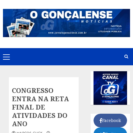
Skip
to
content
Primary
Menu
CONGRESSO
ENTRA NA RETA
FINAL DE
ATIVIDADES DO
Facebook
ANO