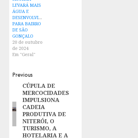
LEVARÁ MAIS
ÁGUA E
DESENVOLVIMENTO
PARA BAIRRO
DE SÃO
GONÇALO
20 de outubro
de 2024
Em "Geral"
Post
Previous
navigation
CÚPULA DE
Previous
MERCOCIDADES
post:
IMPULSIONA
CADEIA
PRODUTIVA DE
NITERÓI, O
TURISMO, A
HOTELARIA E A