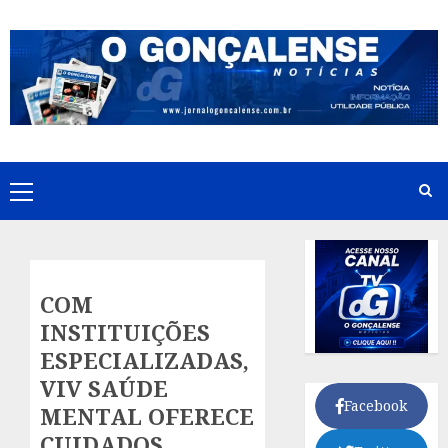
Skip
to
content
Primary
Menu
COM
INSTITUIÇÕES
ESPECIALIZADAS,
VIV SAÚDE
Facebook
MENTAL OFERECE
CUIDADOS