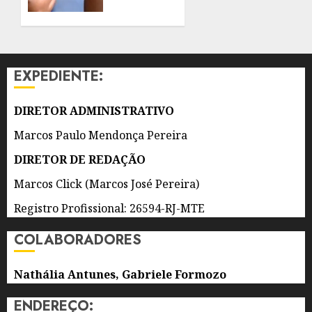
DE
MULTIVACINAÇÃO
NITERÓI
PARA
ATUALIZAÇÃO
7 DE
DA
AGOSTO
CADERNETA
DE 2026
EXPEDIENTE:
DE
0
CRIANÇAS
E
DIRETOR ADMINISTRATIVO
ADOLESCENTES
Marcos Paulo Mendonça Pereira
5 DE
DIRETOR DE REDAÇÃO
AGOSTO
DE 2026
Marcos Click (Marcos José Pereira)
0
Registro Profissional: 26594-RJ-MTE
COLABORADORES
Nathália Antunes, Gabriele Formozo
ENDEREÇO: