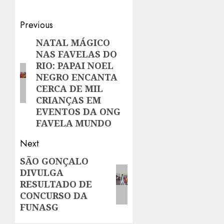
Post
Previous
navigation
NATAL MÁGICO
Previous
NAS FAVELAS DO
post:
RIO: PAPAI NOEL
NEGRO ENCANTA
CERCA DE MIL
CRIANÇAS EM
EVENTOS DA ONG
FAVELA MUNDO
Next
SÃO GONÇALO
Next
DIVULGA
post:
RESULTADO DE
CONCURSO DA
FUNASG