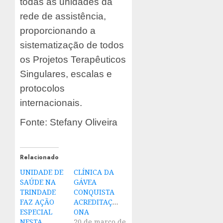
todas as unidades da
rede de assistência,
proporcionando a
sistematização de todos
os Projetos Terapêuticos
Singulares, escalas e
protocolos
internacionais.
Fonte: Stefany Oliveira
Relacionado
UNIDADE DE
CLÍNICA DA
SAÚDE NA
GÁVEA
TRINDADE
CONQUISTA
FAZ AÇÃO
ACREDITAÇÃO
ESPECIAL
ONA
NESTA
20 de março de