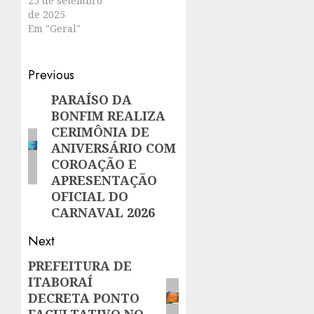
25 de setembro
de 2025
Em "Geral"
Post
Previous
navigation
PARAÍSO DA
Previous
BONFIM REALIZA
post:
CERIMÔNIA DE
ANIVERSÁRIO COM
COROAÇÃO E
APRESENTAÇÃO
OFICIAL DO
CARNAVAL 2026
Next
PREFEITURA DE
Next
ITABORAÍ
post:
DECRETA PONTO