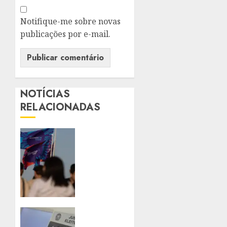
Notifique-me sobre novas
publicações por e-mail.
NOTÍCIAS
RELACIONADAS
ALERJ
IMPULSIONA
PREPARAÇÃO
DE
TRABALHADORES
PARA O
AVANÇO
DA
ENTENDA
INTELIGÊNCIA
O QUE