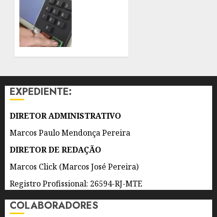
ARTIFICIAL
É
INFODEMIA
8 DE
E
AGOSTO
COMO
DE 2026
SE
0
PROTEGER
DURANTE
AS
EXPEDIENTE:
ELEIÇÕES
2026
DIRETOR ADMINISTRATIVO
8 DE
AGOSTO
Marcos Paulo Mendonça Pereira
DE 2026
0
DIRETOR DE REDAÇÃO
Marcos Click (Marcos José Pereira)
Registro Profissional: 26594-RJ-MTE
COLABORADORES