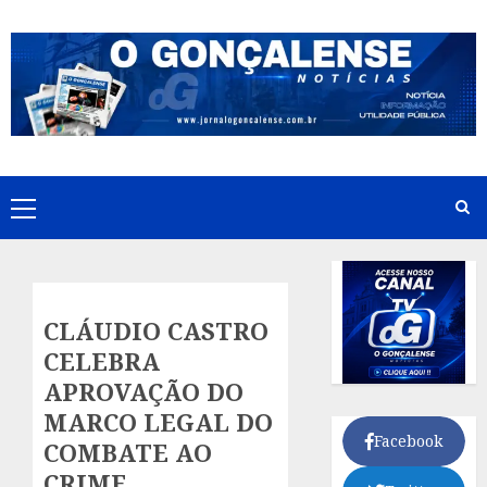
Skip
to
content
Primary
Menu
CLÁUDIO CASTRO
CELEBRA
APROVAÇÃO DO
MARCO LEGAL DO
Facebook
COMBATE AO
CRIME