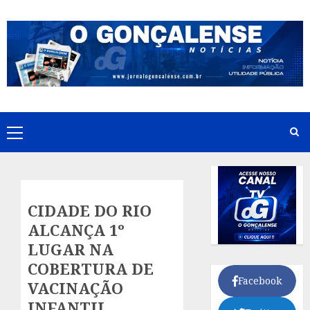
Skip
to
content
Primary
Menu
CIDADE DO RIO
ALCANÇA 1º
LUGAR NA
COBERTURA DE
Facebook
VACINAÇÃO
INFANTIL