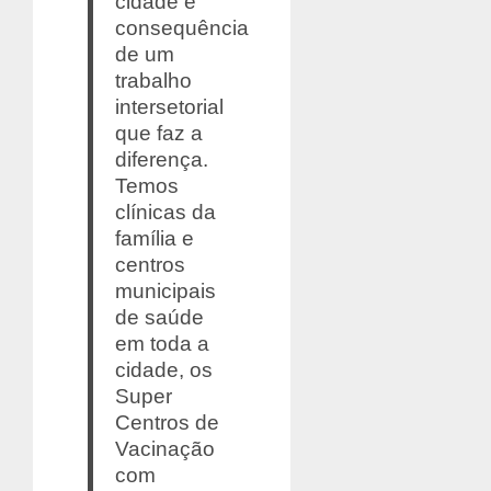
cidade é
consequência
de um
trabalho
intersetorial
que faz a
diferença.
Temos
clínicas da
família e
centros
municipais
de saúde
em toda a
cidade, os
Super
Centros de
Vacinação
com