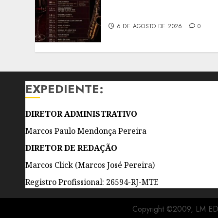
ESTREIA NA VINOTECA DO
VISCONDE, EM BOTAFOGO
6 DE AGOSTO DE 2026
0
EXPEDIENTE:
DIRETOR ADMINISTRATIVO
Marcos Paulo Mendonça Pereira
DIRETOR DE REDAÇÃO
Marcos Click (Marcos José Pereira)
Registro Profissional: 26594-RJ-MTE
Copyright ©2009, LM E