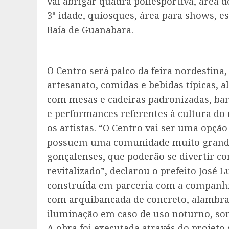
vai abrigar quadra poliesportiva, área d
3ª idade, quiosques, área para shows, e
Baía de Guanabara.
O Centro será palco da feira nordestina
artesanato, comidas e bebidas típicas, 
com mesas e cadeiras padronizadas, ban
e performances referentes à cultura do 
os artistas. “O Centro vai ser uma opção
possuem uma comunidade muito grande 
gonçalenses, que poderão se divertir 
revitalizado”, declarou o prefeito José L
construída em parceria com a companhia
com arquibancada de concreto, alambrad
iluminação em caso de uso noturno, so
A obra foi executada através do projeto