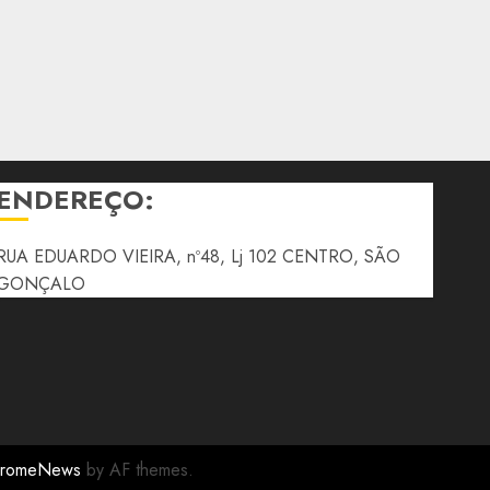
ENDEREÇO:
RUA EDUARDO VIEIRA, nº48, Lj 102 CENTRO, SÃO
GONÇALO
romeNews
by AF themes.