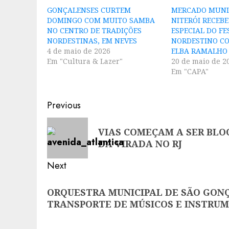
GONÇALENSES CURTEM
MERCADO MUNI
DOMINGO COM MUITO SAMBA
NITERÓI RECEB
NO CENTRO DE TRADIÇÕES
ESPECIAL DO FE
NORDESTINAS, EM NEVES
NORDESTINO C
4 de maio de 2026
ELBA RAMALHO
Em "Cultura & Lazer"
20 de maio de 2
Em "CAPA"
Post
Previous
navigation
Previous
VIAS COMEÇAM A SER BL
post:
DA VIRADA NO RJ
Next
Next
ORQUESTRA MUNICIPAL DE SÃO GON
post:
TRANSPORTE DE MÚSICOS E INSTRU