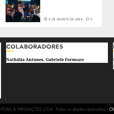
CLEMENTE COM MC
CAROL ENTRE AS
ATRAÇÕES
6 DE AGOSTO DE 2026
0
COLABORADORES
Nathália Antunes, Gabriele Formozo
DITORA & PRODUÇÕES LTDA. Todos os direitos reservados
|
Ch