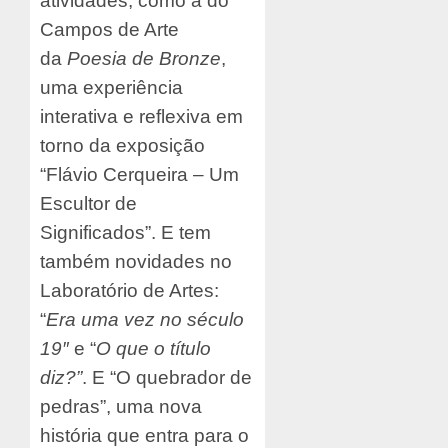
atividades, como
a do
Campos de Arte
da
Poesia de Bronze
,
uma experiência
interativa e reflexiva em
torno da exposição
“Flávio Cerqueira – Um
Escultor de
Significados”.
E t
em
também novidades
no
Laboratório de Artes:
“
Era uma vez no século
19″
e “
O que o título
diz?”
. E “O quebrador de
pedras”, uma nova
história que entra para o