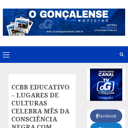
Skip
to
content
Primary
Menu
CCBB EDUCATIVO
– LUGARES DE
CULTURAS
CELEBRA MÊS DA
Facebook
CONSCIÊNCIA
NEGRA COM