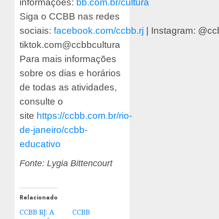
informações:
bb.com.br/cultura
Siga o CCBB nas redes
sociais:
facebook.com/ccbb.rj
| Instagram: @ccb
tiktok.com@ccbbcultura
Para mais informações
sobre os dias e horários
de todas as atividades,
consulte o
site
https://ccbb.com.br/rio-
de-janeiro/ccbb-
educativo
Fonte:
Lygia Bittencourt
Relacionado
CCBB RJ: A
CCBB